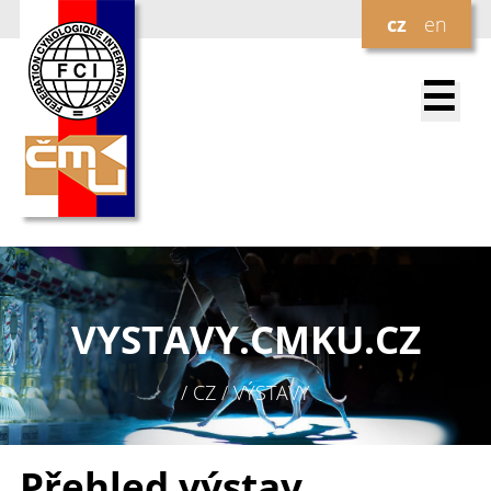
cz
en
☰
VYSTAVY.
CMKU.CZ
/ CZ / VÝSTAVY
Přehled výstav