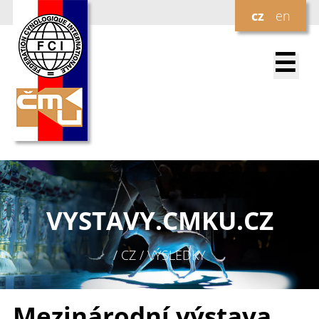
cz
en
☰
VYSTAVY.
CMKU.CZ
/ CZ / VÝSLEDKY
Mezinárodní výstava