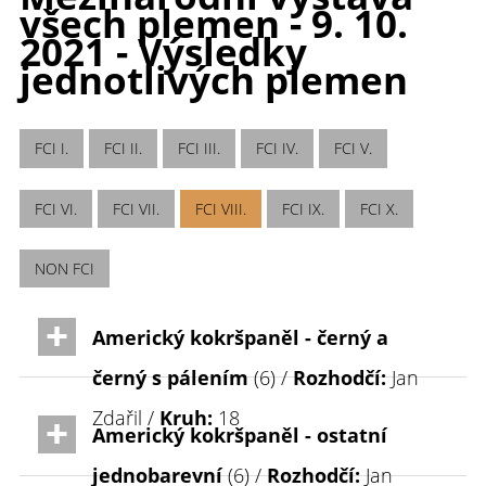
všech plemen - 9. 10.
2021 - Výsledky
jednotlivých plemen
FCI I.
FCI II.
FCI III.
FCI IV.
FCI V.
FCI VI.
FCI VII.
FCI VIII.
FCI IX.
FCI X.
NON FCI
Americký kokršpaněl - černý a
černý s pálením
(6) /
Rozhodčí:
Jan
Zdařil /
Kruh:
18
Americký kokršpaněl - ostatní
jednobarevní
(6) /
Rozhodčí:
Jan