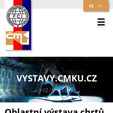
cz
en
☰
VYSTAVY.
CMKU.CZ
/ CZ / VÝSLEDKY
Oblastní výstava chrtů