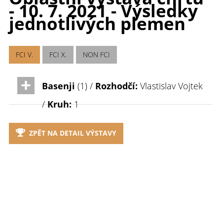
- 10. 7. 2021 - Výsledky
jednotlivých plemen
FCI V.
FCI X.
NON FCI
Basenji
(1) /
Rozhodčí:
Vlastislav Vojtek
/
Kruh:
1
ZPĚT NA DETAIL VÝSTAVY