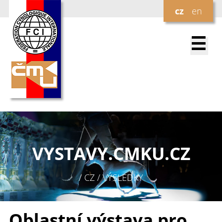
cz
en
☰
VYSTAVY.
CMKU.CZ
/ CZ / VÝSLEDKY
Oblastní výstava pro