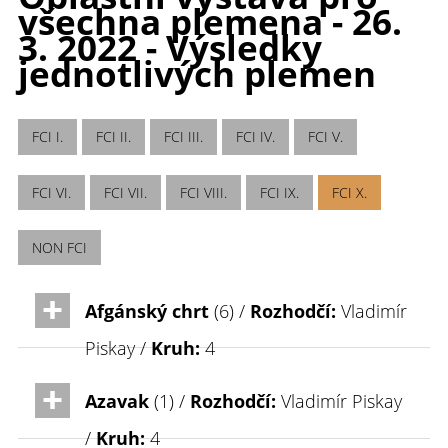
všechna plemena - 26.
3. 2022 - Výsledky
jednotlivých plemen
FCI I.
FCI II.
FCI III.
FCI IV.
FCI V.
FCI VI.
FCI VII.
FCI VIII.
FCI IX.
FCI X.
NON FCI
Afgánský chrt
(6) /
Rozhodčí:
Vladimír
Piskay /
Kruh:
4
Azavak
(1) /
Rozhodčí:
Vladimír Piskay
/
Kruh:
4