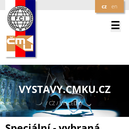
cz
en
☰
VYSTAVY.
CMKU.CZ
/ CZ / VÝSLEDKY
Speciální - vybraná