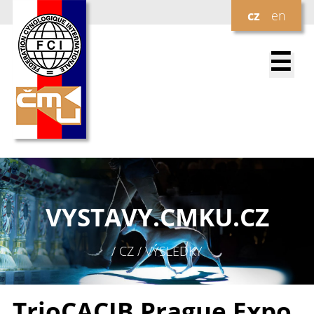
cz
en
☰
VYSTAVY.
CMKU.CZ
/ CZ / VÝSLEDKY
TrioCACIB Prague Expo