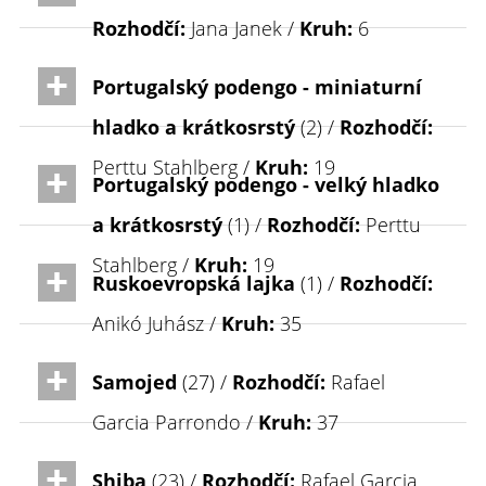
Rozhodčí:
Jana Janek /
Kruh:
6
Portugalský podengo - miniaturní
hladko a krátkosrstý
(2) /
Rozhodčí:
Perttu Stahlberg /
Kruh:
19
Portugalský podengo - velký hladko
a krátkosrstý
(1) /
Rozhodčí:
Perttu
Stahlberg /
Kruh:
19
Ruskoevropská lajka
(1) /
Rozhodčí:
Anikó Juhász /
Kruh:
35
Samojed
(27) /
Rozhodčí:
Rafael
Garcia Parrondo /
Kruh:
37
Shiba
(23) /
Rozhodčí:
Rafael Garcia