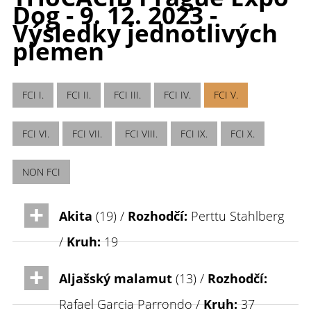
Dog - 9. 12. 2023 -
Výsledky jednotlivých
plemen
FCI I.
FCI II.
FCI III.
FCI IV.
FCI V.
FCI VI.
FCI VII.
FCI VIII.
FCI IX.
FCI X.
NON FCI
Akita
(19) /
Rozhodčí:
Perttu Stahlberg
/
Kruh:
19
Aljašský malamut
(13) /
Rozhodčí:
Rafael Garcia Parrondo /
Kruh:
37