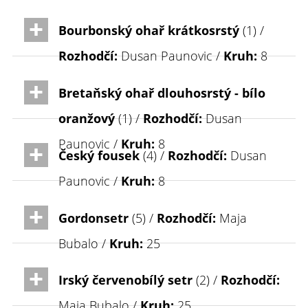
Bourbonský ohař krátkosrstý
(1) /
Rozhodčí:
Dusan Paunovic /
Kruh:
8
Bretaňský ohař dlouhosrstý - bílo
oranžový
(1) /
Rozhodčí:
Dusan
Paunovic /
Kruh:
8
Český fousek
(4) /
Rozhodčí:
Dusan
Paunovic /
Kruh:
8
Gordonsetr
(5) /
Rozhodčí:
Maja
Bubalo /
Kruh:
25
Irský červenobílý setr
(2) /
Rozhodčí:
Maja Bubalo /
Kruh:
25