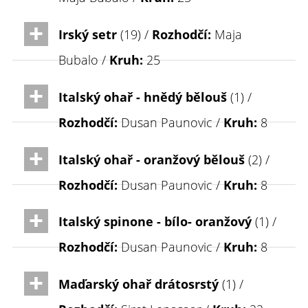
Irský setr
(19) /
Rozhodčí:
Maja
Bubalo /
Kruh:
25
Italský ohař - hnědý bělouš
(1) /
Rozhodčí:
Dusan Paunovic /
Kruh:
8
Italský ohař - oranžový bělouš
(2) /
Rozhodčí:
Dusan Paunovic /
Kruh:
8
Italský spinone - bílo- oranžový
(1) /
Rozhodčí:
Dusan Paunovic /
Kruh:
8
Maďarský ohař drátosrstý
(1) /