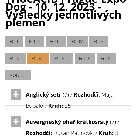
Dog - 10. 12. 2023 -
Výsledky jednotlivých
plemen
FCI I.
FCI II.
FCI III.
FCI IV.
FCI V.
FCI VI.
FCI VII.
FCI VIII.
FCI IX.
FCI X.
NON FCI
Anglický setr
(7) /
Rozhodčí:
Maja
Bubalo /
Kruh:
25
Auvergneský ohař krátkosrstý
(7) /
Rozhodčí:
Dusan Paunovic /
Kruh:
8