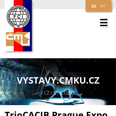
cz
en
☰
VYSTAVY.
CMKU.CZ
/ CZ / VÝSLEDKY
TrioCACIB Prague Expo