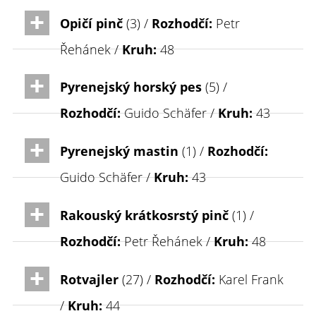
Opičí pinč
(3) /
Rozhodčí:
Petr
Řehánek /
Kruh:
48
Pyrenejský horský pes
(5) /
Rozhodčí:
Guido Schäfer /
Kruh:
43
Pyrenejský mastin
(1) /
Rozhodčí:
Guido Schäfer /
Kruh:
43
Rakouský krátkosrstý pinč
(1) /
Rozhodčí:
Petr Řehánek /
Kruh:
48
Rotvajler
(27) /
Rozhodčí:
Karel Frank
/
Kruh:
44