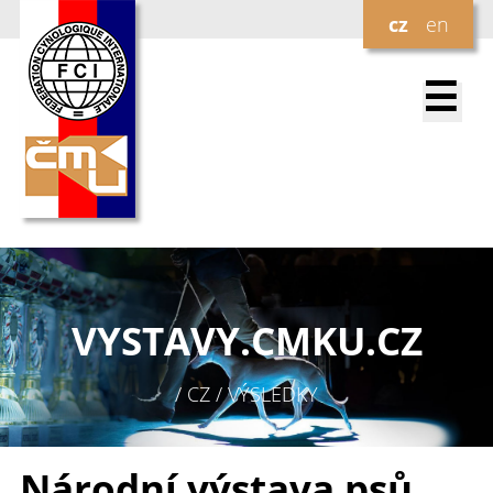
cz
en
☰
VYSTAVY.
CMKU.CZ
/ CZ / VÝSLEDKY
Národní výstava psů