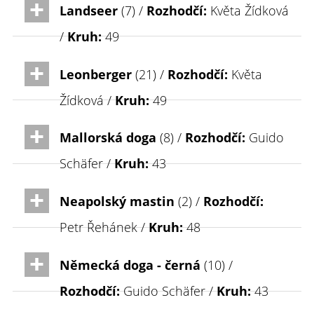
Landseer
(7) /
Rozhodčí:
Květa Žídková
/
Kruh:
49
Leonberger
(21) /
Rozhodčí:
Květa
Žídková /
Kruh:
49
Mallorská doga
(8) /
Rozhodčí:
Guido
Schäfer /
Kruh:
43
Neapolský mastin
(2) /
Rozhodčí:
Petr Řehánek /
Kruh:
48
Německá doga - černá
(10) /
Rozhodčí:
Guido Schäfer /
Kruh:
43