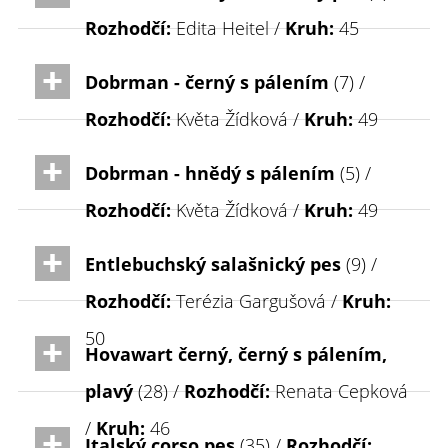
Rozhodčí:
Edita Heitel /
Kruh:
45
Dobrman - černý s pálením
(7) /
Rozhodčí:
Květa Žídková /
Kruh:
49
Dobrman - hnědý s pálením
(5) /
Rozhodčí:
Květa Žídková /
Kruh:
49
Entlebuchský salašnický pes
(9) /
Rozhodčí:
Terézia Gargušová /
Kruh:
50
Hovawart černý, černý s pálením,
plavý
(28) /
Rozhodčí:
Renata Cepková
/
Kruh:
46
Italský corso pes
(35) /
Rozhodčí: