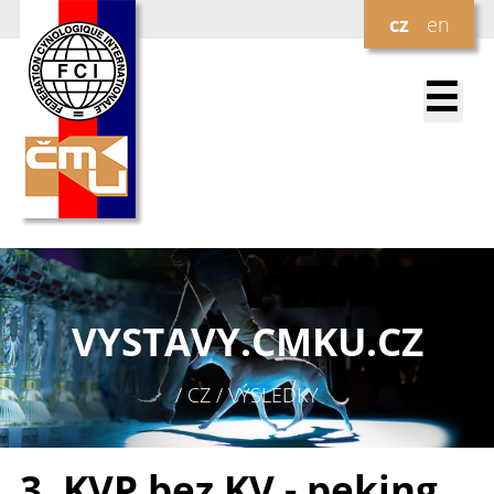
cz
en
☰
VYSTAVY.
CMKU.CZ
/ CZ / VÝSLEDKY
3. KVP bez KV - peking.