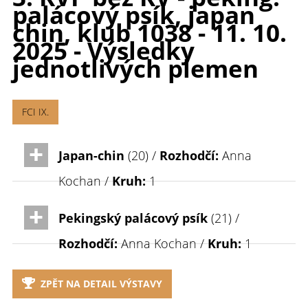
palácový psík, japan
chin, klub 1038 - 11. 10.
2025 - Výsledky
jednotlivých plemen
FCI IX.
Japan-chin
(20) /
Rozhodčí:
Anna
Kochan /
Kruh:
1
Pekingský palácový psík
(21) /
Rozhodčí:
Anna Kochan /
Kruh:
1
ZPĚT NA DETAIL VÝSTAVY