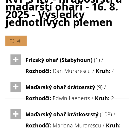
maďarští ohaři - 16. 8.
2025 - Výsledky
jednotlivých plemen
FCI VII.
Frízský ohař (Stabyhoun)
(1) /
Rozhodčí:
Dan Murarescu /
Kruh:
4
Maďarský ohař drátosrstý
(9) /
Rozhodčí:
Edwin Laenerts /
Kruh:
2
Maďarský ohař krátkosrstý
(108) /
Rozhodčí:
Mariana Murarescu /
Kruh: