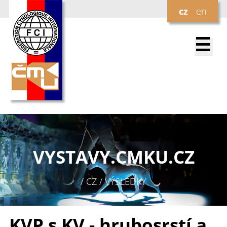
cz
en
☰
VYSTAVY.
CMKU.CZ
/ CZ / VÝSLEDKY
KVP s KV - hrubosrstí a