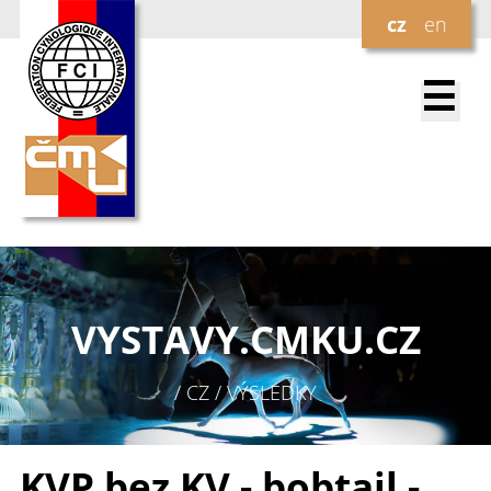
cz
en
☰
VYSTAVY.
CMKU.CZ
/ CZ / VÝSLEDKY
KVP bez KV - bobtail -