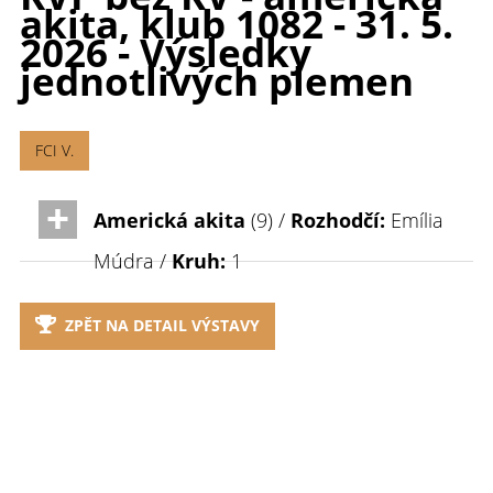
akita, klub 1082 - 31. 5.
2026 - Výsledky
jednotlivých plemen
FCI V.
Americká akita
(9) /
Rozhodčí:
Emília
Múdra /
Kruh:
1
ZPĚT NA DETAIL VÝSTAVY