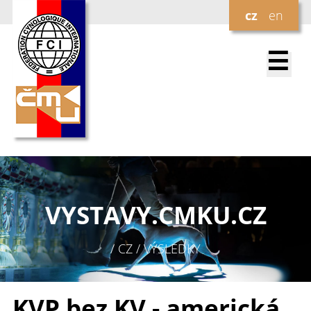
cz
en
☰
VYSTAVY.
CMKU.CZ
/ CZ / VÝSLEDKY
KVP bez KV - americká