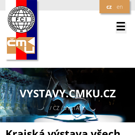
cz
en
☰
VYSTAVY.
CMKU.CZ
/ CZ / VÝSTAVY
Krajská výstava všech