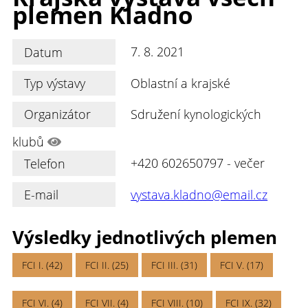
plemen Kladno
Datum
7. 8. 2021
Typ výstavy
Oblastní a krajské
Organizátor
Sdružení kynologických
klubů
Telefon
+420 602650797 - večer
E-mail
vystava.kladno@email.cz
Výsledky jednotlivých plemen
FCI I. (42)
FCI II. (25)
FCI III. (31)
FCI V. (17)
FCI VI. (4)
FCI VII. (4)
FCI VIII. (10)
FCI IX. (32)