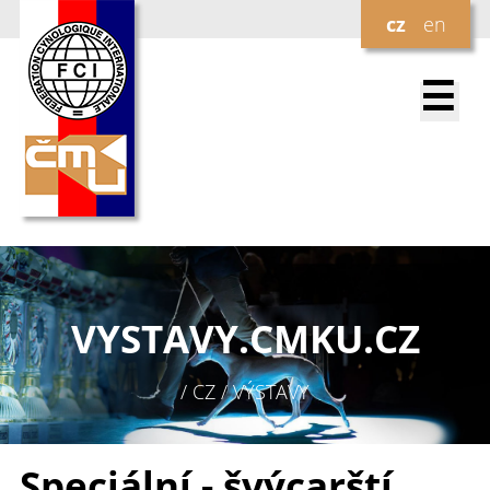
cz
en
☰
VYSTAVY.
CMKU.CZ
/ CZ / VÝSTAVY
Speciální - švýcarští