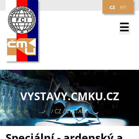
cz
en
☰
VYSTAVY.
CMKU.CZ
/ CZ / VÝSTAVY
Speciální - ardenský a