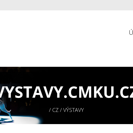
VYSTAVY.
CMKU.C
/ CZ / VÝSTAVY