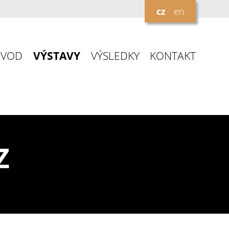
cz
en
ÚVOD
VÝSTAVY
VÝSLEDKY
KONTAKT
Z