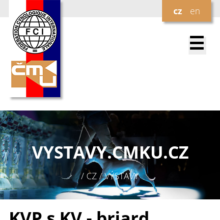
cz
en
☰
VYSTAVY.
CMKU.CZ
/ CZ / VÝSTAVY
KVP s KV - briard