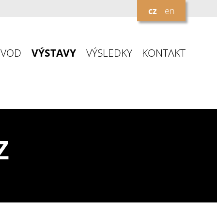
cz
en
ÚVOD
VÝSTAVY
VÝSLEDKY
KONTAKT
Z