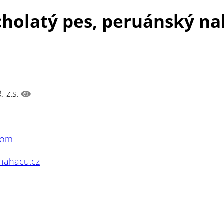
ocholatý pes, peruánský n
 z.s.
com
unahacu.cz
n