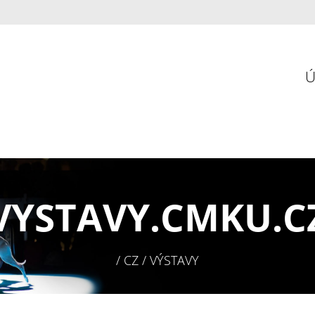
VYSTAVY.
CMKU.C
/ CZ / VÝSTAVY