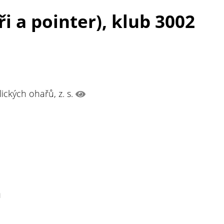
i a pointer), klub 3002
ických ohařů, z. s.
n