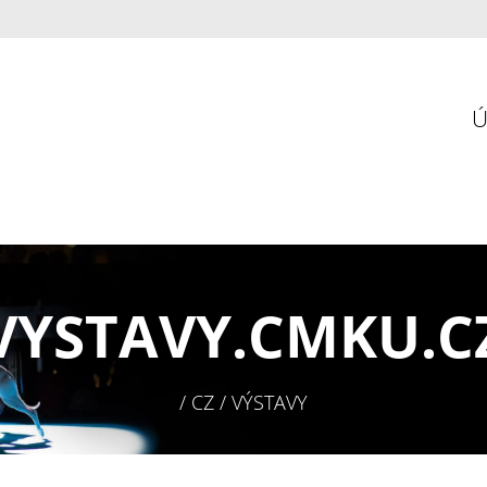
VYSTAVY.
CMKU.C
/ CZ / VÝSTAVY