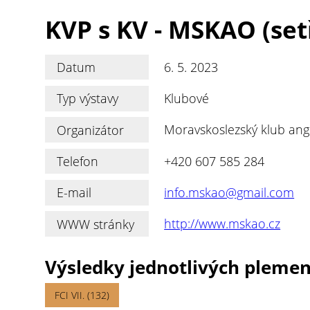
KVP s KV - MSKAO (setř
Datum
6. 5. 2023
Typ výstavy
Klubové
Organizátor
Moravskoslezský klub angl
Telefon
+420 607 585 284
E-mail
info.mskao@gmail.com
WWW stránky
http://www.mskao.cz
Výsledky jednotlivých pleme
FCI VII. (132)