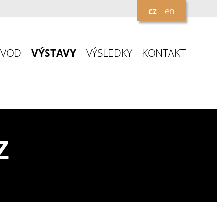
cz
en
ÚVOD
VÝSTAVY
VÝSLEDKY
KONTAKT
Z