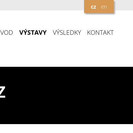
cz
en
ÚVOD
VÝSTAVY
VÝSLEDKY
KONTAKT
Z