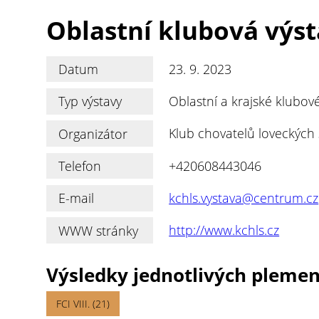
Oblastní klubová výs
Datum
23. 9. 2023
Typ výstavy
Oblastní a krajské klubov
Organizátor
Klub chovatelů loveckých 
Telefon
+420608443046
E-mail
kchls.vystava@centrum.cz
WWW stránky
http://www.kchls.cz
Výsledky jednotlivých pleme
FCI VIII. (21)