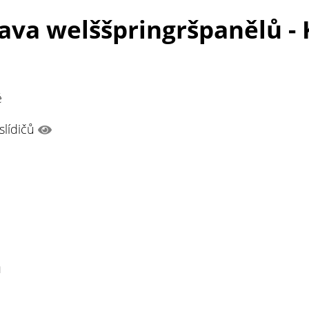
tava welššpringršpanělů -
é
slídičů
n