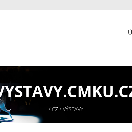
VYSTAVY.
CMKU.C
/ CZ / VÝSTAVY