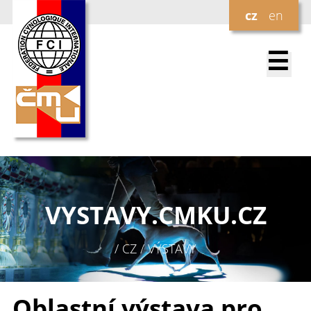
cz
en
☰
VYSTAVY.
CMKU.CZ
/ CZ / VÝSTAVY
Oblastní výstava pro