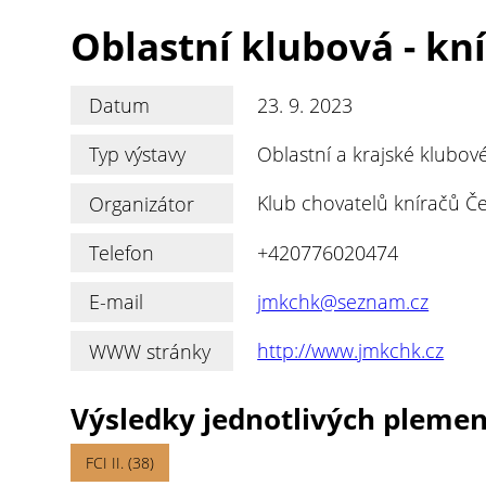
Oblastní klubová - kní
Datum
23. 9. 2023
Typ výstavy
Oblastní a krajské klubov
Organizátor
Klub chovatelů kníračů Če
Telefon
+420776020474
E-mail
jmkchk@seznam.cz
WWW stránky
http://www.jmkchk.cz
Výsledky jednotlivých pleme
FCI II. (38)