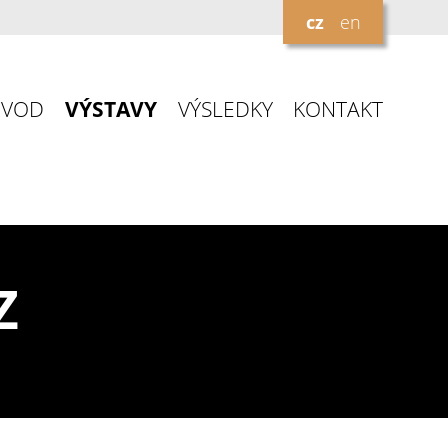
cz
en
ÚVOD
VÝSTAVY
VÝSLEDKY
KONTAKT
Z