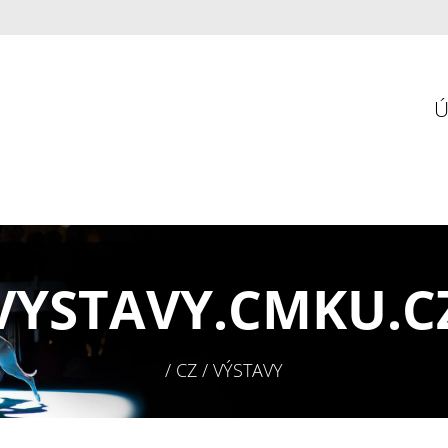
VYSTAVY.
CMKU.C
/ CZ / VÝSTAVY