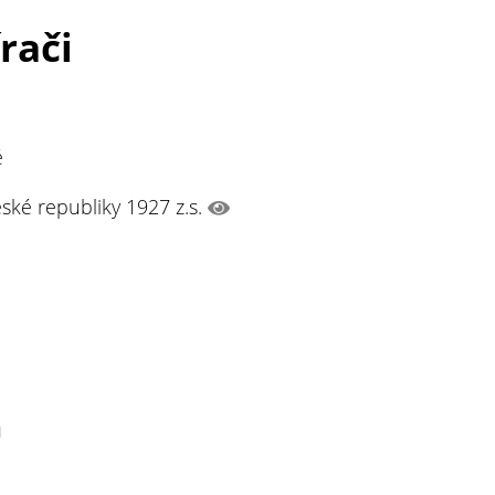
rači
é
ské republiky 1927 z.s.
n