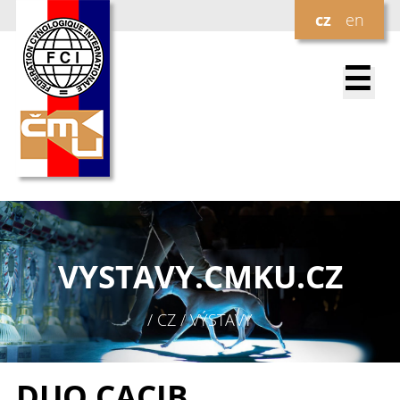
cz
en
☰
VYSTAVY.
CMKU.CZ
/ CZ / VÝSTAVY
DUO CACIB