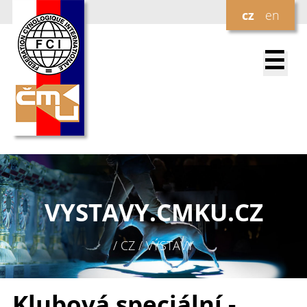
cz
en
☰
VYSTAVY.
CMKU.CZ
/ CZ / VÝSTAVY
Klubová speciální -