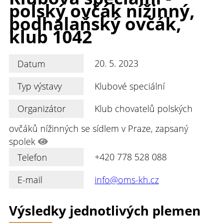
polský ovčák nížinný,
podhalaňský ovčák,
klub 1042
Datum
20. 5. 2023
Typ výstavy
Klubové speciální
Organizátor
Klub chovatelů polských
ovčáků nížinných se sídlem v Praze, zapsaný
spolek
Telefon
+420 778 528 088
E-mail
info@oms-kh.cz
Výsledky jednotlivých plemen