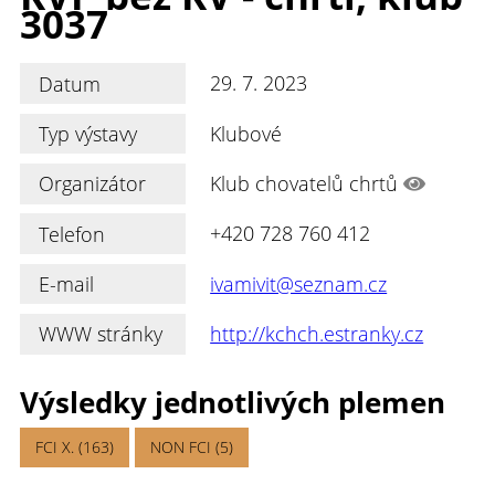
3037
Datum
29. 7. 2023
Typ výstavy
Klubové
Organizátor
Klub chovatelů chrtů
Telefon
+420 728 760 412
E-mail
ivamivit@seznam.cz
WWW stránky
http://kchch.estranky.cz
Výsledky jednotlivých plemen
FCI X. (163)
NON FCI (5)