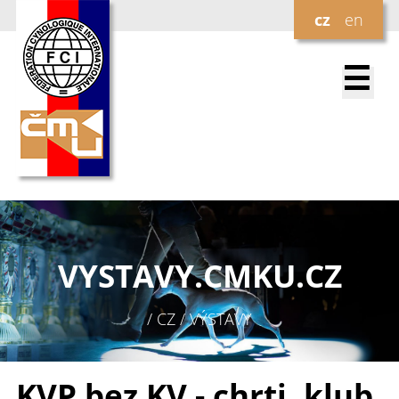
cz
en
☰
VYSTAVY.
CMKU.CZ
/ CZ / VÝSTAVY
KVP bez KV - chrti, klub