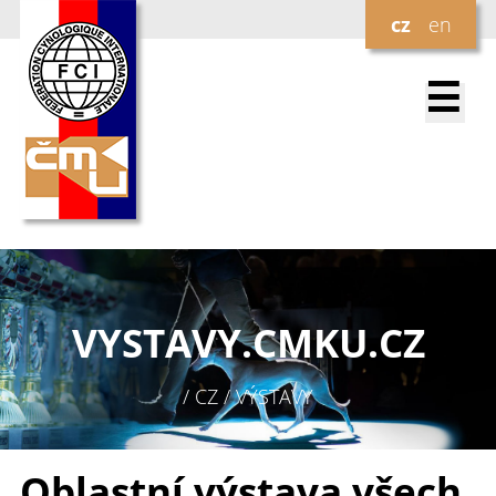
cz
en
☰
VYSTAVY.
CMKU.CZ
/ CZ / VÝSTAVY
Oblastní výstava všech