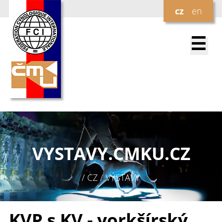
cz
en
☰
VYSTAVY.
CMKU.CZ
/ CZ / VÝSTAVY
KVP s KV - yorkšírský