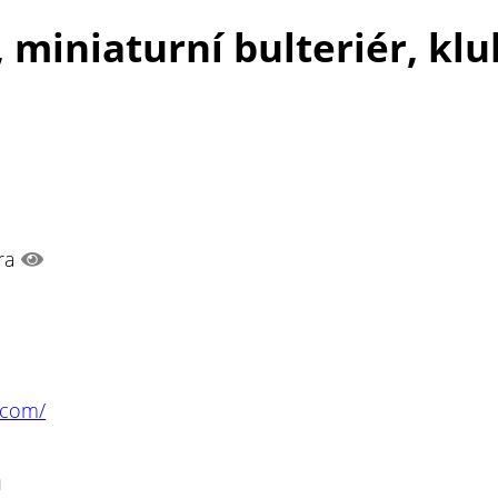
, miniaturní bulteriér, kl
era
.com/
n