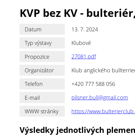
KVP bez KV - bulteriér
Datum
13. 7. 2024
Typ výstavy
Klubové
Propozice
27081.pdf
Organizátor
Klub anglického bullterri
Telefon
+420 777 588 056
E-mail
pilsner.bull@gmail.com
WWW stránky
https://www.bulterierclub
Výsledky jednotlivých pleme