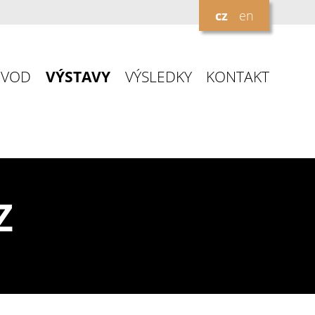
cz
en
ÚVOD
VÝSTAVY
VÝSLEDKY
KONTAKT
Z