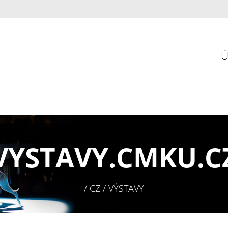
VYSTAVY.
CMKU.C
/ CZ / VÝSTAVY