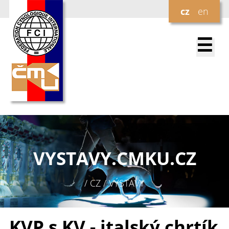
cz
en
☰
VYSTAVY.
CMKU.CZ
/ CZ / VÝSTAVY
KVP s KV - italský chrtík