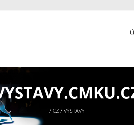
VYSTAVY.
CMKU.C
/ CZ / VÝSTAVY