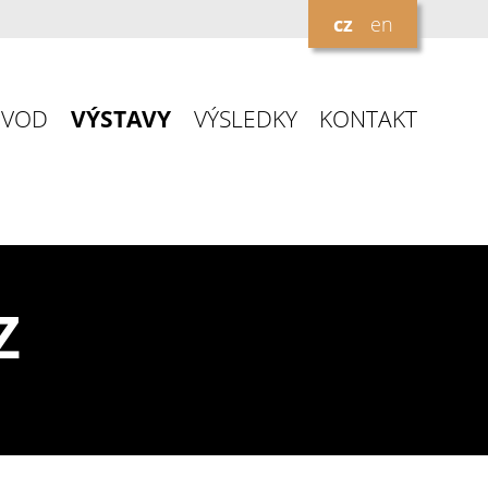
cz
en
ÚVOD
VÝSTAVY
VÝSLEDKY
KONTAKT
Z