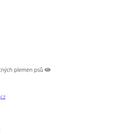
tných plemen psů
cz
n