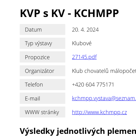
KVP s KV - KCHMPP
Datum
20. 4. 2024
Typ výstavy
Klubové
Propozice
27145.pdf
Organizátor
Klub chovatelů málopoče
Telefon
+420 604 775171
E-mail
kchmpp.vystava@seznam.
WWW stránky
http://www.kchmpp.cz
Výsledky jednotlivých pleme