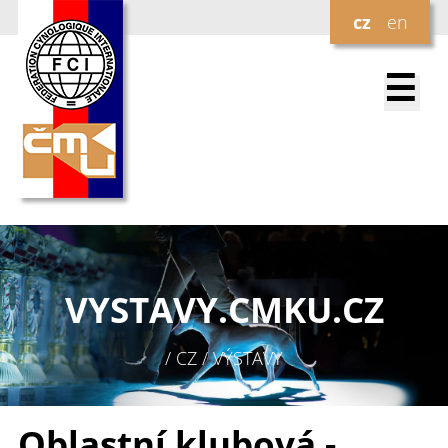
cz
en
☰
VYSTAVY.
CMKU.CZ
/ CZ / VÝSTAVY
Oblastní klubová -