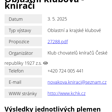
knírači
Datum
3. 5. 2025
Typ výstavy
Oblastní a krajské klubové
Propozice
27288.pdf
Organizátor
Klub chovatelů kníračů České
republiky 1927 z.s.
Telefon
+420 724 005 441
E-mail
novakova.kniraci@seznam.cz
WWW stránky
http://www.kchk.cz
Výsledky jednotlivých plemen