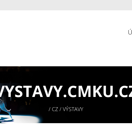
VYSTAVY.
CMKU.C
/ CZ / VÝSTAVY