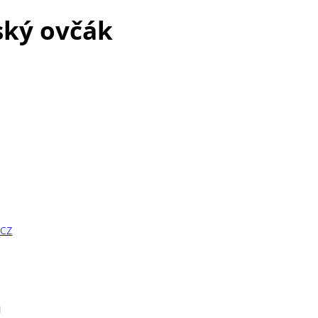
rský ovčák
cz
n