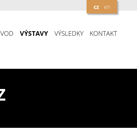
cz
en
ÚVOD
VÝSTAVY
VÝSLEDKY
KONTAKT
Z