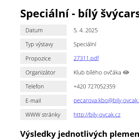
Speciální - bílý švýca
Datum
5. 4. 2025
Typ výstavy
Speciální
Propozice
27311.pdf
Organizátor
Klub bílého ovčáka
Telefon
+420 727052359
E-mail
pecarova.kbo@bily-ovcak.
WWW stránky
http://bily-ovcak.cz
Výsledky jednotlivých pleme