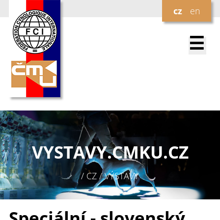
cz
en
☰
VYSTAVY.
CMKU.CZ
/ CZ / VÝSTAVY
Speciální - slovenský