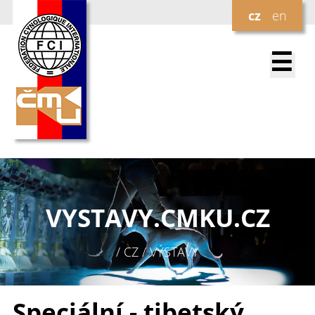
cz
en
☰
VYSTAVY.
CMKU.CZ
/ CZ / VÝSTAVY
Speciální - tibetský