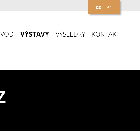
cz
en
ÚVOD
VÝSTAVY
VÝSLEDKY
KONTAKT
Z