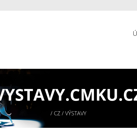
VYSTAVY.
CMKU.C
/ CZ / VÝSTAVY