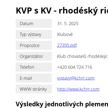
KVP s KV - rhodéský r
Datum
31. 5. 2025
Typ výstavy
Klubové
Propozice
27395.pdf
Organizátor
Klub chovatelů rhodéských
Telefon
+420 604 724 716
E-mail
vystavy@kchrr.com
WWW stránky
http://www.kchrr.com
Výsledky jednotlivých pleme