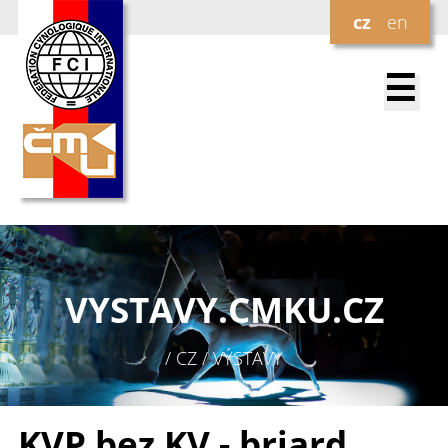
cz
en
☰
VYSTAVY.
CMKU.CZ
/ CZ / VÝSTAVY
KVP bez KV - briard