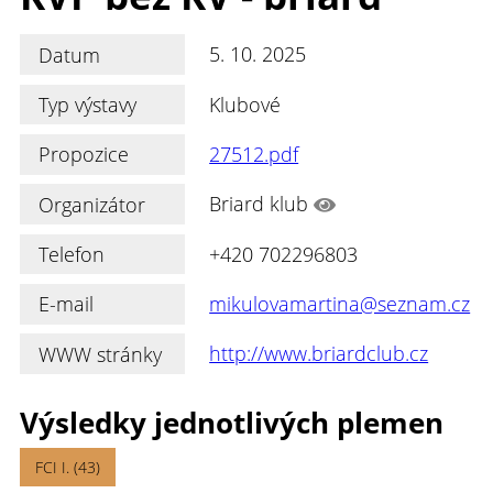
Datum
5. 10. 2025
Typ výstavy
Klubové
Propozice
27512.pdf
Organizátor
Briard klub
Telefon
+420 702296803
E-mail
mikulovamartina@seznam.cz
WWW stránky
http://www.briardclub.cz
Výsledky jednotlivých plemen
FCI I. (43)