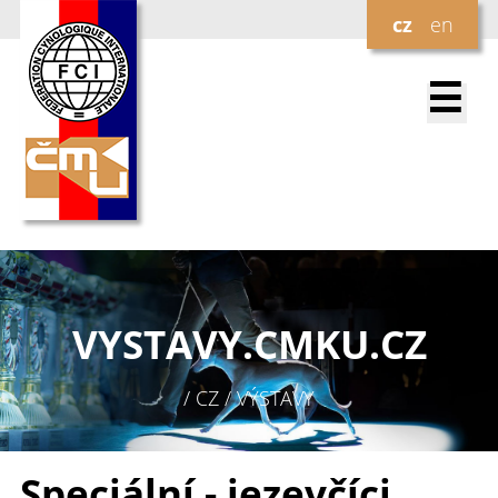
cz
en
☰
VYSTAVY.
CMKU.CZ
/ CZ / VÝSTAVY
Speciální - jezevčíci