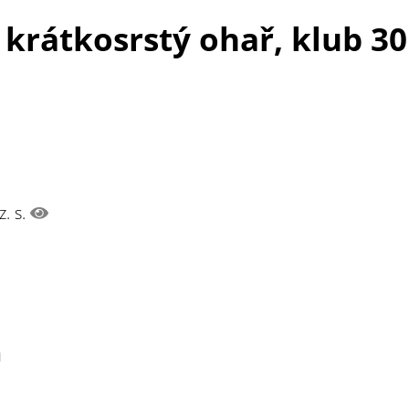
krátkosrstý ohař, klub 3
z. s.
n