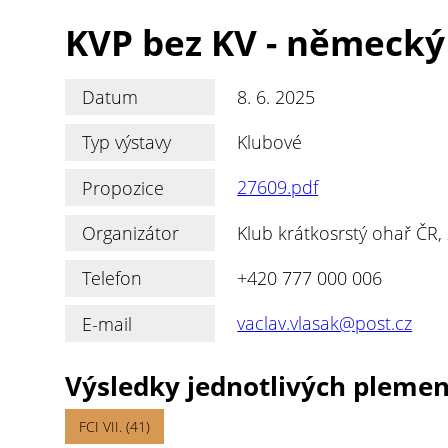
KVP bez KV - německý 
Datum
8. 6. 2025
Typ výstavy
Klubové
Propozice
27609.pdf
Organizátor
Klub krátkosrstý ohař ČR, 
Telefon
+420 777 000 006
E-mail
vaclav.vlasak@post.cz
Výsledky jednotlivých pleme
FCI VII. (41)