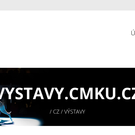
VYSTAVY.
CMKU.C
/ CZ / VÝSTAVY