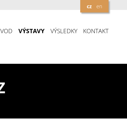
cz
en
ÚVOD
VÝSTAVY
VÝSLEDKY
KONTAKT
Z