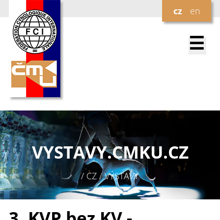
cz
en
☰
VYSTAVY.
CMKU.CZ
/ CZ / VÝSTAVY
3. KVP bez KV -