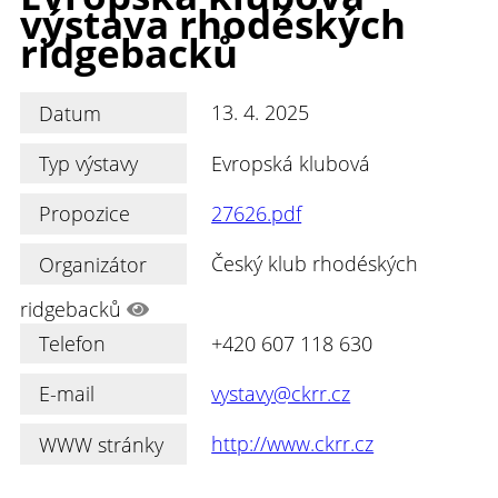
výstava rhodéských
ridgebacků
Datum
13. 4. 2025
Typ výstavy
Evropská klubová
Propozice
27626.pdf
Organizátor
Český klub rhodéských
ridgebacků
Telefon
+420 607 118 630
E-mail
vystavy@ckrr.cz
WWW stránky
http://www.ckrr.cz