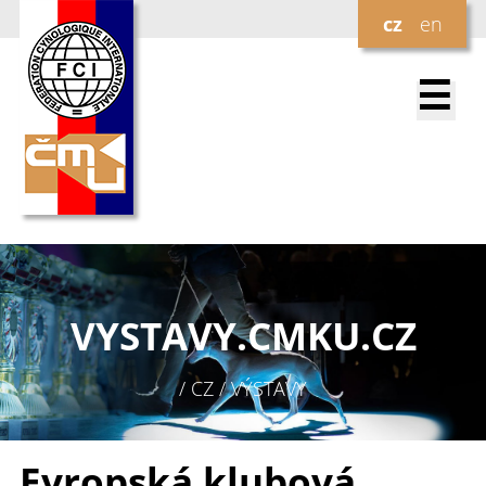
cz
en
☰
VYSTAVY.
CMKU.CZ
/ CZ / VÝSTAVY
Evropská klubová