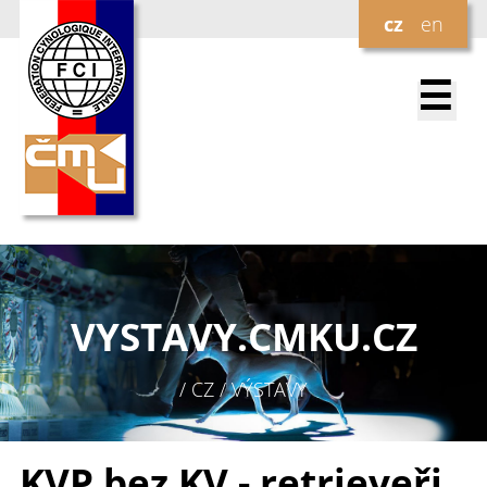
cz
en
☰
VYSTAVY.
CMKU.CZ
/ CZ / VÝSTAVY
KVP bez KV - retrieveři,