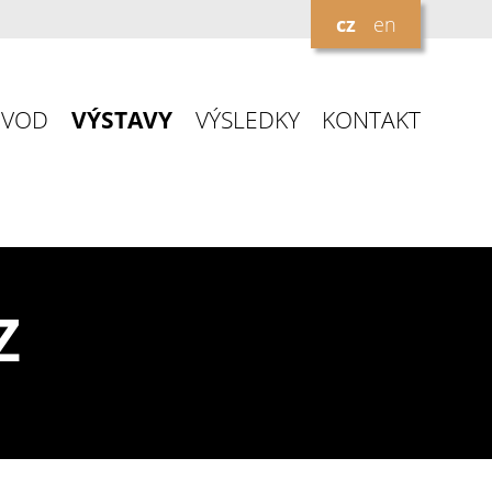
cz
en
ÚVOD
VÝSTAVY
VÝSLEDKY
KONTAKT
Z