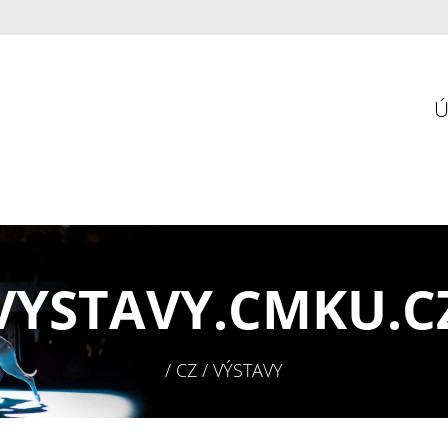
VYSTAVY.
CMKU.C
/ CZ / VÝSTAVY