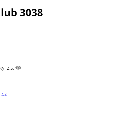
klub 3038
y, z.s.
.cz
n