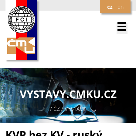
cz
en
☰
VYSTAVY.
CMKU.CZ
/ CZ / VÝSTAVY
KVP bez KV - ruský