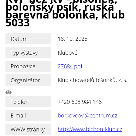
boloňský psík, ruská
barevná bolonka, klub
5033
Datum
18. 10. 2025
Typ výstavy
Klubové
Propozice
27684.pdf
Organizátor
Klub chovatelů bišonků, z. s.
Telefon
+420 608 984 146
E-mail
borkovcovi@centrum.cz
WWW stránky
http://www.bichon-klub.cz