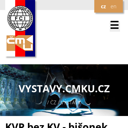
cz
en
☰
VYSTAVY.
CMKU.CZ
/ CZ / VÝSTAVY
KVP bez KV - bišonek,