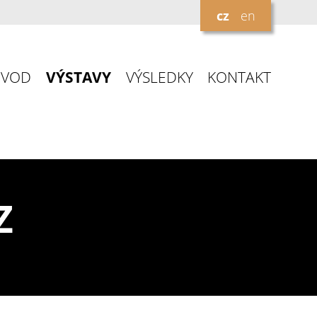
cz
en
ÚVOD
VÝSTAVY
VÝSLEDKY
KONTAKT
Z