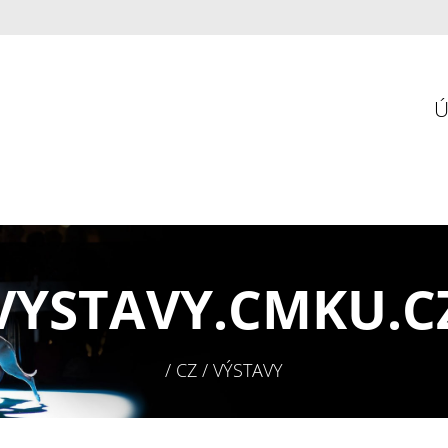
VYSTAVY.
CMKU.C
/ CZ / VÝSTAVY