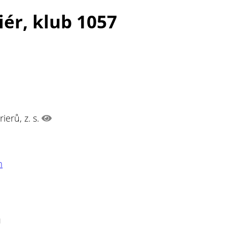
iér, klub 1057
ierů, z. s.
m
n