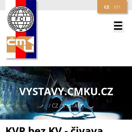
cz
en
☰
VYSTAVY.
CMKU.CZ
/ CZ / VÝSTAVY
KVP bez KV - čivava,