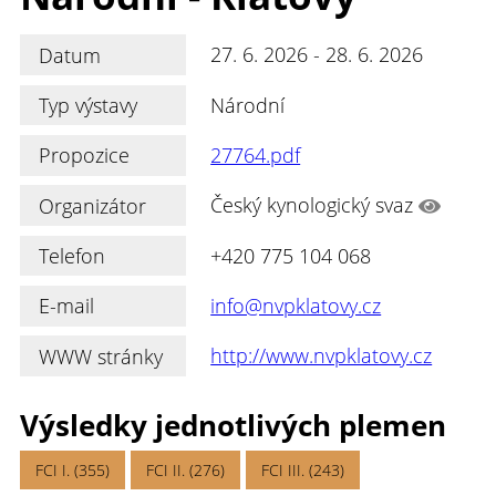
Datum
27. 6. 2026 - 28. 6. 2026
Typ výstavy
Národní
Propozice
27764.pdf
Organizátor
Český kynologický svaz
Telefon
+420 775 104 068
E-mail
info@nvpklatovy.cz
WWW stránky
http://www.nvpklatovy.cz
Výsledky jednotlivých plemen
FCI I. (355)
FCI II. (276)
FCI III. (243)