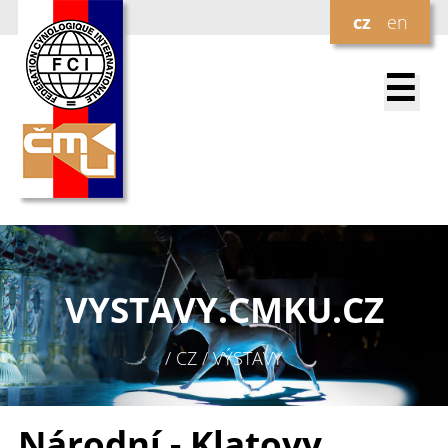
cz
en
☰
VYSTAVY.
CMKU.CZ
/ CZ / VÝSTAVY
Národní - Klatovy