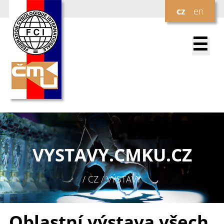
cz
en
☰
VYSTAVY.
CMKU.CZ
/ CZ / VÝSTAVY
Oblastní výstava všech