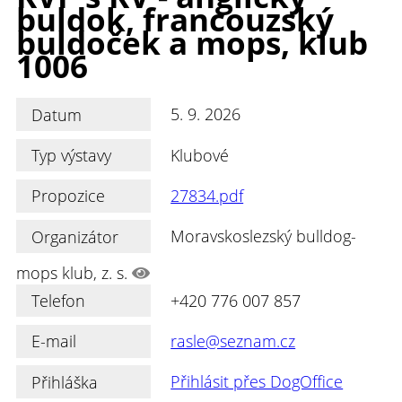
buldok, francouzský
buldoček a mops, klub
1006
Datum
5. 9. 2026
Typ výstavy
Klubové
Propozice
27834.pdf
Organizátor
Moravskoslezský bulldog-
mops klub, z. s.
Telefon
+420 776 007 857
E-mail
rasle@seznam.cz
Přihláška
Přihlásit přes DogOffice