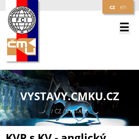
cz
en
☰
VYSTAVY.
CMKU.CZ
/ CZ / VÝSTAVY
KVP s KV - anglický