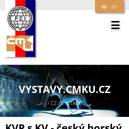
cz
en
☰
VYSTAVY.
CMKU.CZ
/ CZ / VÝSTAVY
KVP s KV - český horský