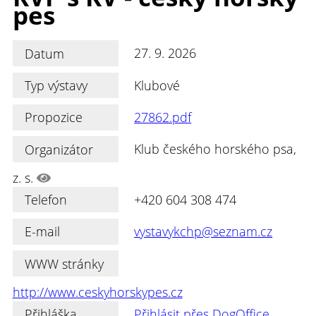
pes
Datum
27. 9. 2026
Typ výstavy
Klubové
Propozice
27862.pdf
Organizátor
Klub českého horského psa,
z. s.
Telefon
+420 604 308 474
E-mail
vystavykchp@seznam.cz
WWW stránky
http://www.ceskyhorskypes.cz
Přihláška
Přihlásit přes DogOffice